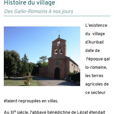
Histoire du village
Des Gallo-Romains à nos jours
L’existence
du village
d’Auribail
date de
l'époque gal
lo-romaine,
les terres
agricoles de
ce secteur
étaient regroupées en villas.
e
Au XI
siècle, l'abbaye bénédictine de Lézat étendait