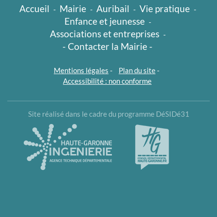
Accueil
Mairie
Auribail
Vie pratique
-
-
-
-
Enfance et jeunesse
-
Associations et entreprises
-
- Contacter la Mairie -
Mentions légales
-
Plan du site
-
Accessibilité : non conforme
Site réalisé dans le cadre du programme DéSIDé31