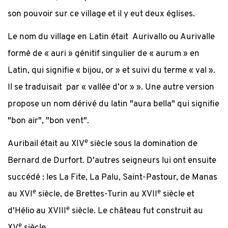
son pouvoir sur ce village et il y eut deux églises.
Le nom du village en Latin était Aurivallo ou Aurivalle
formé de « auri » génitif singulier de « aurum » en
Latin, qui signifie « bijou, or » et suivi du terme « val ».
Il se traduisait par « vallée d’or » ». Une autre version
propose un nom dérivé du latin "aura bella" qui signifie
"bon air", "bon vent".
e
Auribail était au XIV
siècle sous la domination de
Bernard de Durfort. D'autres seigneurs lui ont ensuite
succédé : les La Fite, La Palu, Saint-Pastour, de Manas
e
e
au XVI
siècle, de Brettes-Turin au XVII
siècle et
e
d'Hélio au XVIII
siècle. Le château fut construit au
e
XV
siècle.