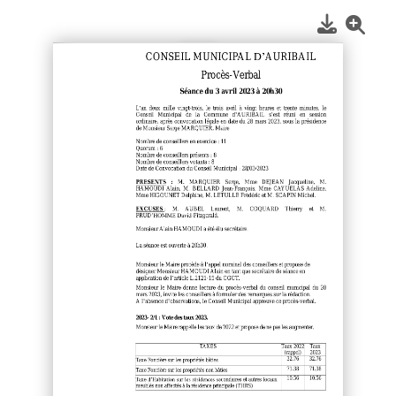
1
/
2