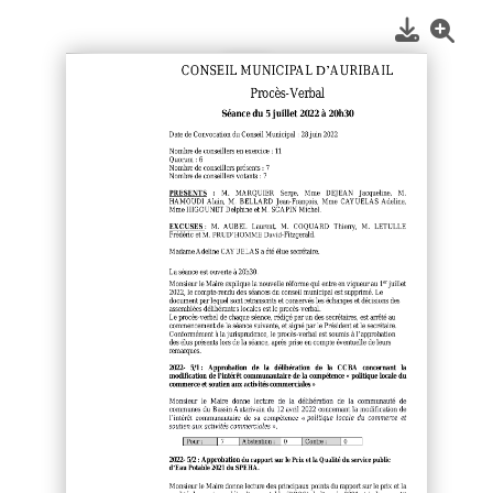
1
/
2