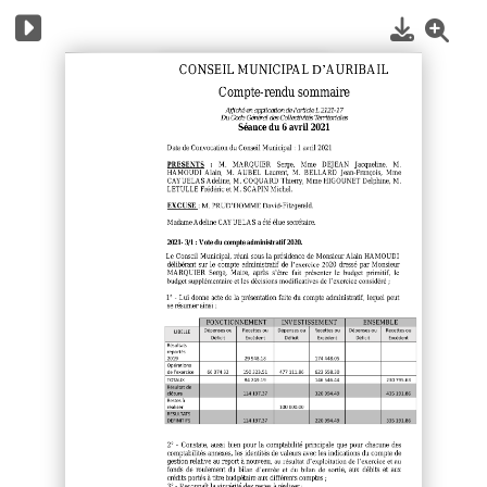
1
/
4