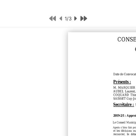
1
/
3