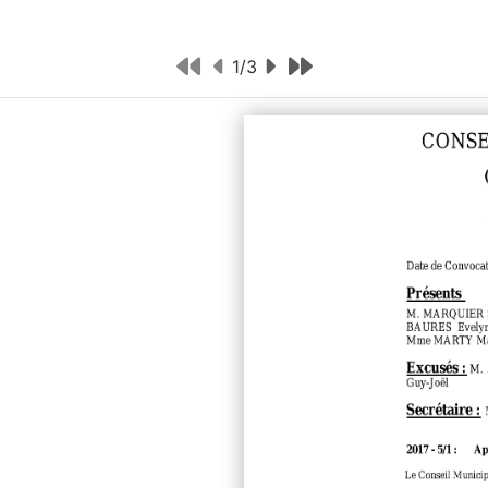
1
/
3